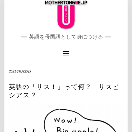
Skip
to
content
英語を母国語として身につける
Toggle Navigation
2021年8月25日
英語の「サス！」って何？ サスピ
シアス？