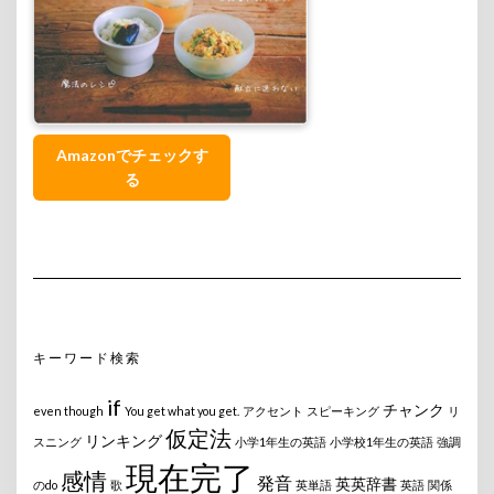
Amazonでチェックす
る
キーワード検索
if
チャンク
even though
You get what you get.
アクセント
スピーキング
リ
仮定法
リンキング
スニング
小学1年生の英語
小学校1年生の英語
強調
現在完了
感情
発音
英英辞書
のdo
歌
英単語
英語
関係