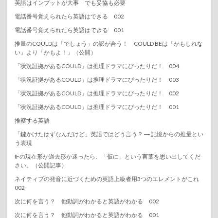
英語はインプットが大事 でも妥協も必要
電話番号覚えられたら英語はできる 002
電話番号覚えられたら英語はできる 001
推量のCOULDは「でしょう」の訳が合う！ COULD BEは「かもしれな
い」より「かもよ！」（公開）
「状況証拠があるCOULD」は推理ドラマにぴったりだ！ 004
「状況証拠があるCOULD」は推理ドラマにぴったりだ！ 003
「状況証拠があるCOULD」は推理ドラマにぴったりだ！ 002
「状況証拠があるCOULD」は推理ドラマにぴったりだ！ 001
推察する英語
「鍵かけたはずなんだけど」英語ではどう言う？ ― 記憶からの推量とい
う表現
IFの現在形か過去形か迷ったら、「仮に」という言葉を思い出してくだ
さい。（公開記事）
ネイティブの発音に近づくための英語上級者用3つのエレメントがこれ
002
次に何を言う？ 他動詞がわかると英語がわかる 002
次に何を言う？ 他動詞がわかると英語がわかる 001