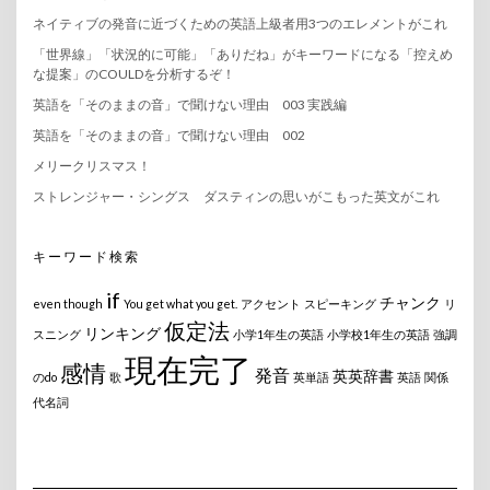
ネイティブの発音に近づくための英語上級者用3つのエレメントがこれ
「世界線」「状況的に可能」「ありだね」がキーワードになる「控えめ
な提案」のCOULDを分析するぞ！
英語を「そのままの音」で聞けない理由 003 実践編
英語を「そのままの音」で聞けない理由 002
メリークリスマス！
ストレンジャー・シングス ダスティンの思いがこもった英文がこれ
キーワード検索
if
チャンク
even though
You get what you get.
アクセント
スピーキング
リ
仮定法
リンキング
スニング
小学1年生の英語
小学校1年生の英語
強調
現在完了
感情
発音
英英辞書
のdo
歌
英単語
英語
関係
代名詞