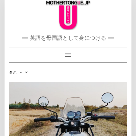
Skip
to
content
英語を母国語として身につける
Toggle Navigation
タグ:
IF