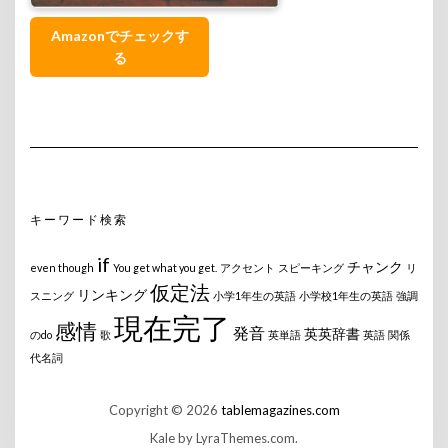
Amazonでチェックす
る
キーワード検索
if
チャンク
even though
You get what you get.
アクセント
スピーキング
リ
仮定法
リンキング
スニング
小学1年生の英語
小学校1年生の英語
強調
現在完了
感情
発音
英英辞書
のdo
歌
英単語
英語
関係
代名詞
Copyright © 2026
tablemagazines.com
Kale
by LyraThemes.com.