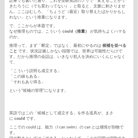
記事でも書いた通り、これを受験英語のノリで「変えることがで
きたろうに（でも変わってない）」と取ると、文脈に刺さりませ
ん。ここはむしろ、「ちょうど（最近）取り替えたばかりかもし
れない」という推量になります。
で、ここからが本題です。
なぜ推理ものでは、こういう
could（推量）
が気持ちよくハマる
のか。
推理って、まず「断定」ではなく、最初にやるのは
候補を並べる
こと
です。状況証拠しかない段階では、世界は可能性だらけで
す。だから推理の会話は、いきなり犯人を決めにいくんじゃなく
て、
「こういう説明も成立する」
「この線もある」
「それもあり得る」
という“候補の管理”になります。
英語ではこの「候補として成立する」を作る道具が、まさ
に
could
です。
ここでの could は、能力（I can swim）の can とは感情が別物で
す。
頭の動きとしては「できる」じゃなくて、「その説明は排除でき