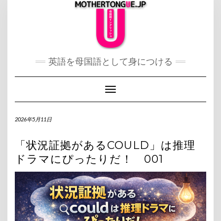
Skip
to
content
英語を母国語として身につける
Toggle Navigation
2026年5月11日
「状況証拠があるCOULD」は推理
ドラマにぴったりだ！ 001