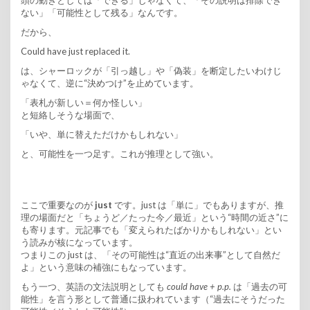
ない」「可能性として残る」なんです。
だから、
Could have just replaced it.
は、シャーロックが「引っ越し」や「偽装」を断定したいわけじ
ゃなくて、逆に“決めつけ”を止めています。
「表札が新しい＝何か怪しい」
と短絡しそうな場面で、
「いや、単に替えただけかもしれない」
と、可能性を一つ足す。これが推理として強い。
ここで重要なのが
just
です。just は「単に」でもありますが、推
理の場面だと「ちょうど／たった今／最近」という“時間の近さ”に
も寄ります。元記事でも「変えられたばかりかもしれない」とい
う読みが核になっています。
つまりこの just は、「その可能性は“直近の出来事”として自然だ
よ」という意味の補強にもなっています。
もう一つ、英語の文法説明としても
could have + p.p.
は「過去の可
能性」を言う形として普通に扱われています（“過去にそうだった