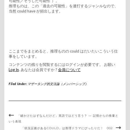
可能性／そうした可能性”）。
推理ものは、この「過去の可能性」を連打するジャンルなので、
当然 could have が頻出します。
ここまでをまとめると、推理ものの could はだいたいこういう仕
事をしています。
コンテンツの残りを閲覧するにはログインが必要です。 お願い
Log In
. あなたは会員ですか ?
会員について
Filed Under:
マザータング的文法論（メンバーシップ）
「鍵かけたはずなんだけど」英語ではどう言う？ ― 記憶からの推量と
いう表現
「状況証拠があるCOULD」は推理ドラマにぴったりだ！ 002