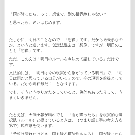
「雨が降ったら」って、想像で、別の世界線じゃない？
と思ったら、迷いはじめます。
たしかに、明日のことなので、「想像」です。だから過去形なの
か。というと違います。仮定法過去は「想像」ですが、明日のこ
とも「想像」です。
ただ、この文は「明日のルールを今決めて話している」だけで
す。
文法的には、「明日は今の現実から繋がっている明日」で、「明
日は雨だと思っている自分がいる」ので、今の現実を前提として
いる。だから現在形だ！ となります。
でも、そういうやりかたをしていると、例外もあったりして、う
まくいきません。
たとえば、天気予報が晴れでも、「雨が降ったら」を現実的な選
択肢（ルール）と捉えているときは、（つまり話し手の考え方次
第で）現在形を使います。
「予報は晴れだけどさ、雨も降る可能性もあるし、雨が降ったら