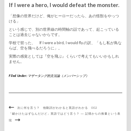
If I were a hero, I would defeat the monster.
「想像の世界だけど、俺がヒーローだったら、あの怪獣をやっつ
ける」
という感じで、別の世界線の時間軸の話であって、起こっている
ことは過去じゃないからです。
学校で習った、 If I were a bird, I would fly.の訳、「もし私が鳥な
らば、空を飛べるだろうに」。
実際の感覚としては『空を飛ぶ』くらいで考えてもいいかもしれ
ません。
Filed Under:
マザータング的文法論（メンバーシップ）
次に何を言う？ 他動詞がわかると英語がわかる 002
「鍵かけたはずなんだけど」英語ではどう言う？ ― 記憶からの推量という表
現