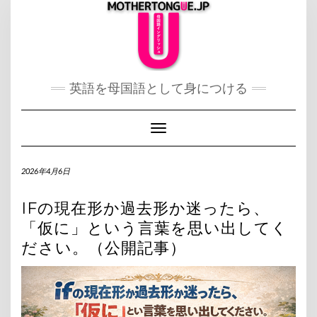
Skip
to
content
英語を母国語として身につける
Toggle Navigation
2026年4月6日
IFの現在形か過去形か迷ったら、
「仮に」という言葉を思い出してく
ださい。（公開記事）