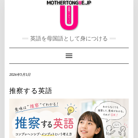
Skip
to
content
英語を母国語として身につける
Toggle Navigation
2026年5月1日
推察する英語