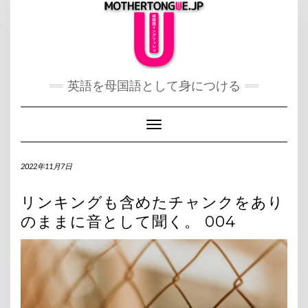
Skip
to
content
英語を母国語として身につける
Toggle Navigation
2022年11月7日
リンキングも含めたチャンクをあり
のままに音として聞く。 004