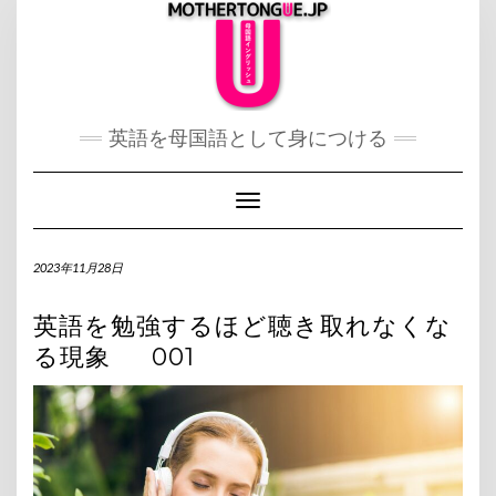
Skip
to
content
英語を母国語として身につける
Toggle Navigation
2023年11月28日
英語を勉強するほど聴き取れなくな
る現象 001