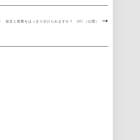
LD 仮定と推量をはっきり分けられますか？ 001 （公開）