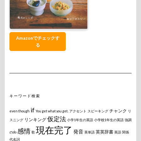
Amazonでチェックす
る
キーワード検索
if
チャンク
even though
You get what you get.
アクセント
スピーキング
リ
仮定法
リンキング
スニング
小学1年生の英語
小学校1年生の英語
強調
現在完了
感情
発音
英英辞書
のdo
歌
英単語
英語
関係
代名詞