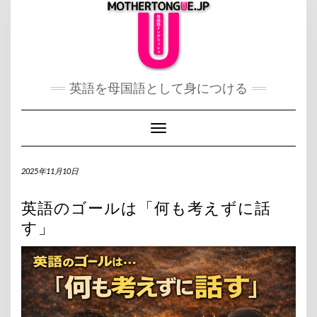
Skip
to
content
英語を母国語として身につける
Toggle Navigation
2025年11月10日
英語のゴールは「何も考えずに話
す」