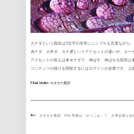
カナダという国名は3文字の非常にシンプルな言葉ながら
カ
ナダ、カ
ナ
ダ、カナ
ダ
というアクセントの違いや、カー
アクセントの答えは
キャ
ナダで、伸ばす、伸ばせる箇所は
コンテンツの残りを閲覧するにはログインが必要です。 お
Filed Under:
カタカナ英語
カタカナ英語 005 学校は「がっこお」？ 入学以前と