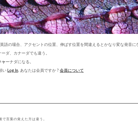
、英語の場合、アクセントの位置、伸ばす位置を間違えるとかなり変な発音に
ナーダ、カナーダでも違う。
キャ
ーナダになる。
願い
Log In
. あなたは会員ですか ?
会員について
以後で言葉の覚えた方は違う。