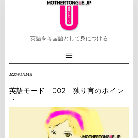
Skip
to
content
英語を母国語として身につける
Toggle Navigation
2023年1月24日
英語モード 002 独り言のポイン
ト