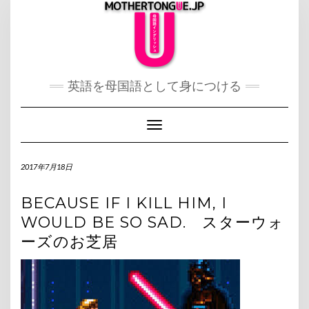
Skip
to
content
英語を母国語として身につける
Toggle Navigation
2017年7月18日
BECAUSE IF I KILL HIM, I
WOULD BE SO SAD. スターウォ
ーズのお芝居