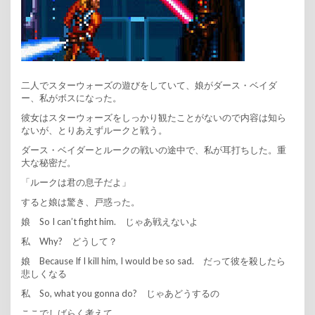
二人でスターウォーズの遊びをしていて、娘がダース・ベイダ
ー、私がボスになった。
彼女はスターウォーズをしっかり観たことがないので内容は知ら
ないが、とりあえずルークと戦う。
ダース・ベイダーとルークの戦いの途中で、私が耳打ちした。重
大な秘密だ。
「ルークは君の息子だよ」
すると娘は驚き、戸惑った。
娘 So I can’t fight him. じゃあ戦えないよ
私 Why? どうして？
娘 Because If I kill him, I would be so sad. だって彼を殺したら
悲しくなる
私 So, what you gonna do? じゃあどうするの
ここでしばらく考えて、