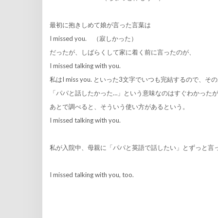
最初に抱きしめて娘が言った言葉は
I missed you. （寂しかった）
だったが、しばらくして家に着く前に言ったのが、
I missed talking with you.
私はI miss you. といった3文字でいつも完結するので
「パパと話したかった…」という意味なのはすぐわかった
あとで調べると、そういう使い方があるという。
I missed talking with you.
私が入院中、母親に「パパと英語で話したい」とずっと言
I missed talking with you, too.