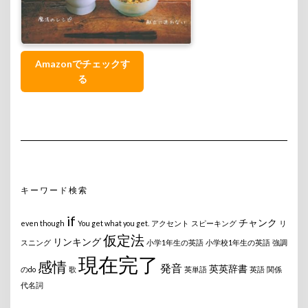
Amazonでチェックす
る
キーワード検索
if
チャンク
even though
You get what you get.
アクセント
スピーキング
リ
仮定法
リンキング
スニング
小学1年生の英語
小学校1年生の英語
強調
現在完了
感情
発音
英英辞書
のdo
歌
英単語
英語
関係
代名詞