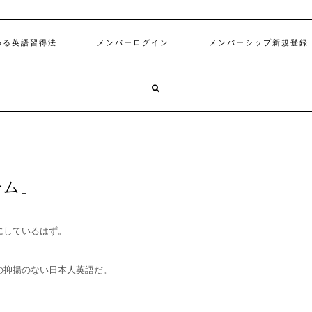
わる英語習得法
メンバーログイン
メンバーシップ新規登録
ーム」
にしているはず。
の抑揚のない日本人英語だ。