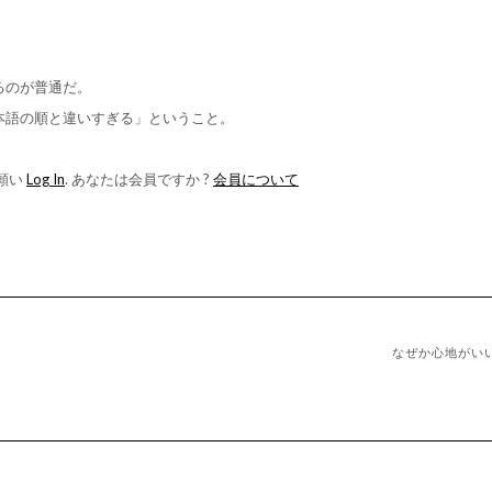
」
るのが普通だ。
本語の順と違いすぎる」ということ。
願い
Log In
. あなたは会員ですか ?
会員について
なぜか心地がい