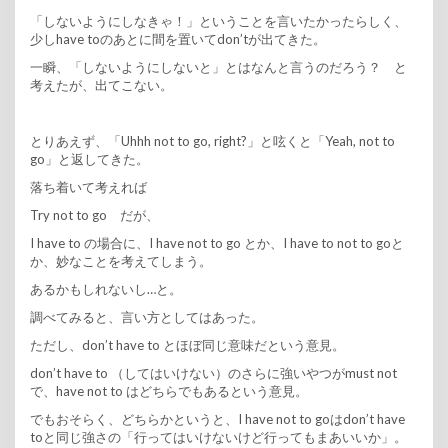
「しないようにしなきゃ！」ということを言いたかったらしく、
少しhave toのあとに間を置いてdon’tが出てきた。
一瞬、「しないようにしないと」とはなんと言うのだろう？ と
考えたが、出てこない。
とりあえず、「Uhhh not to go, right?」と呟くと「Yeah, not to
go」と返してきた。
落ち着いて考えれば
Try not to go だが、
I have to の場合に、I have not to go とか、I have to not to goと
か、妙なことを考えてしまう。
あるかもしれないし…と。
調べてみると、言い方としてはあった。
ただし、don’t have to とほぼ同じ意味だという意見。
don’t have to （してはいけない）のさらに強いやつがmust not
で、have not to はどちらでもあるという意見。
でもおそらく、どちらかというと、I have not to goはdon’t have
toと同じ強さの「行ってはいけないけど行ってもまあいいか」。