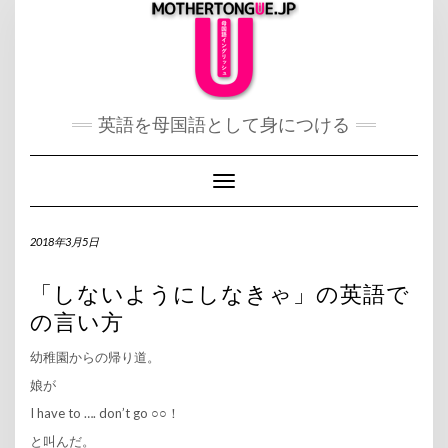
Skip
to
content
英語を母国語として身につける
Toggle Navigation
2018年3月5日
「しないようにしなきゃ」の英語で
の言い方
幼稚園からの帰り道。
娘が
I have to …. don’t go ○○！
と叫んだ。