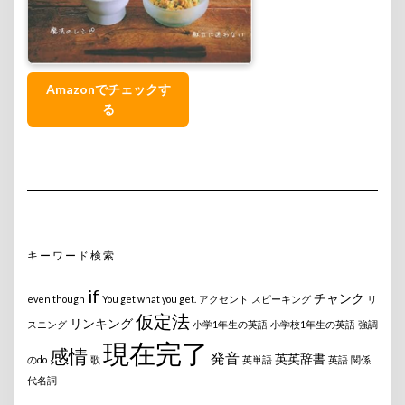
Amazonでチェックす
る
キーワード検索
if
チャンク
even though
You get what you get.
アクセント
スピーキング
リ
仮定法
リンキング
スニング
小学1年生の英語
小学校1年生の英語
強調
現在完了
感情
発音
英英辞書
のdo
歌
英単語
英語
関係
代名詞