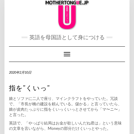
Skip
to
content
英語を母国語として身につける
Toggle Navigation
2020年2月10日
指を”くいっ”
娘とソファに二人で座り、マインクラフトをやっていた。冗談
で、「市長が橋の建設を頼んでいる。儲かる」と言っていたら、
娘が皮肉たっぷりに指をくいっくいっとさせてから「マ〜ニ〜」
と言った。
英語で、「やっぱり結局はお金が欲しいんだね君は」という意味
の文章を言いながら、Moneyの部分だけくいっとやった。