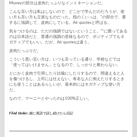
Moneyの部分は皮肉たっぷりなイントネーションだ。
こんな言い方は私はしないので、どこかで学んだのだろうが、使
い方も言い方も立派なものだった。指のくいっは、”の部分で、要
するに強調して、皮肉にしている。Air quotesと呼ばる。
気をつけるのは、ただの強調ではないということ。””に囲ってある
のは日本語だと、普通の強調の意味なるので、ポジティブでもネ
ガティブでもいい。だが、Air quotesは違う。
皮肉たっぷりだ。
こういう悪い言い方は、いつも言っている通り、学校などでは
「使ってはいけません」となるので、しっかりと教わらない。
とにかく皮肉で引用したり比喩にしたりするので、間違えると人
を傷つけるし、上司には仕えない。有名な人に例えたりするとき
にも使うことはあるらしいが、基本的にはネガティブな使い方
だ。
なので、マ〜ニ〜とやったのは100%正しい。
Filed Under:
娘に英語で話し続けたら日記