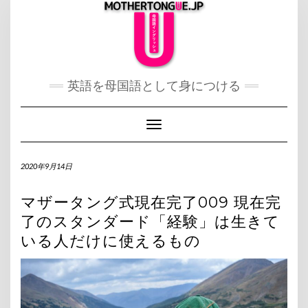
Skip
to
content
英語を母国語として身につける
Toggle Navigation
2020年9月14日
マザータング式現在完了009 現在完
了のスタンダード「経験」は生きて
いる人だけに使えるもの