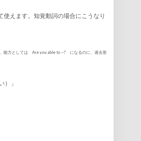
として使えます。知覚動詞の場合にこうなり
ては Are you able to ~? になるのに、過去形
しい）」