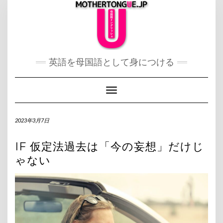
Skip
to
content
英語を母国語として身につける
Toggle Navigation
2023年3月7日
IF 仮定法過去は「今の妄想」だけじ
ゃない