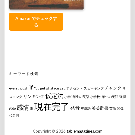
Amazonでチェックす
る
キーワード検索
if
チャンク
even though
You get what you get.
アクセント
スピーキング
リ
仮定法
リンキング
スニング
小学1年生の英語
小学校1年生の英語
強調
現在完了
感情
発音
英英辞書
のdo
歌
英単語
英語
関係
代名詞
Copyright © 2026
tablemagazines.com