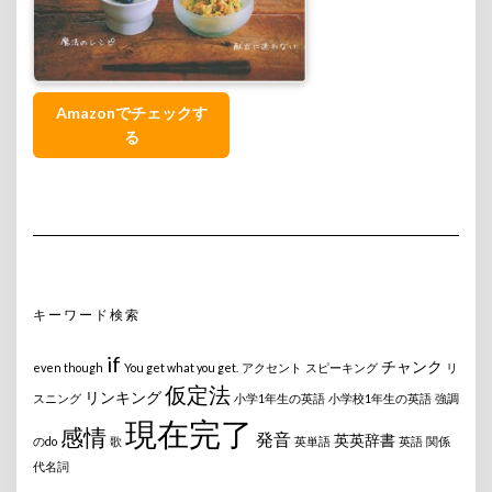
Amazonでチェックす
る
キーワード検索
if
チャンク
even though
You get what you get.
アクセント
スピーキング
リ
仮定法
リンキング
スニング
小学1年生の英語
小学校1年生の英語
強調
現在完了
感情
発音
英英辞書
のdo
歌
英単語
英語
関係
代名詞