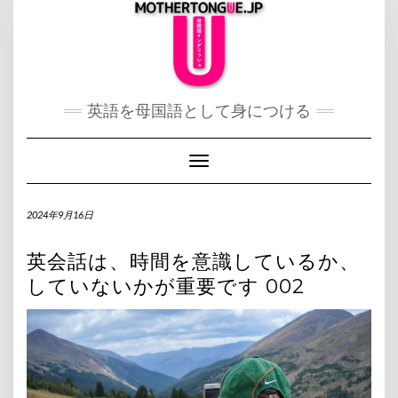
Skip
to
content
英語を母国語として身につける
Toggle Navigation
2024年9月16日
英会話は、時間を意識しているか、
していないかが重要です 002