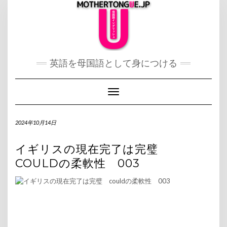
Skip
to
content
英語を母国語として身につける
Toggle Navigation
2024年10月14日
イギリスの現在完了は完璧
COULDの柔軟性 003