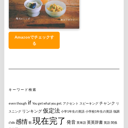
Amazonでチェックす
る
キーワード検索
if
チャンク
even though
You get what you get.
アクセント
スピーキング
リ
仮定法
リンキング
スニング
小学1年生の英語
小学校1年生の英語
強調
現在完了
感情
発音
英英辞書
のdo
歌
英単語
英語
関係