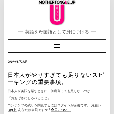
Skip
to
content
英語を母国語として身につける
Toggle Navigation
2019年3月25日
日本人がやりすぎても足りないスピ
ーキングの重要事項。
日本人が英語を話すときに、何度言っても足りないのが、
「おおげさにしゃべること」
コンテンツの残りを閲覧するにはログインが必要です。 お願い
Log In
. あなたは会員ですか ?
会員について