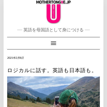
Skip
to
content
英語を母国語として身につける
Toggle Navigation
2021年2月8日
ロジカルに話す。英語も日本語も。