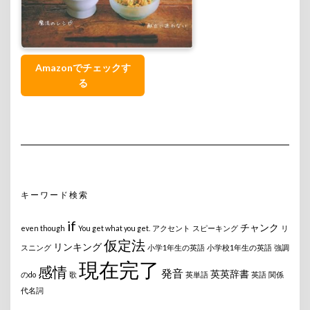
Amazonでチェックす
る
キーワード検索
if
チャンク
even though
You get what you get.
アクセント
スピーキング
リ
仮定法
リンキング
スニング
小学1年生の英語
小学校1年生の英語
強調
現在完了
感情
発音
英英辞書
のdo
歌
英単語
英語
関係
代名詞