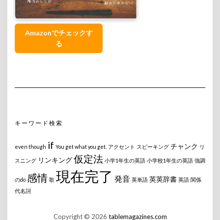
Amazonでチェックす
る
キーワード検索
if
チャンク
even though
You get what you get.
アクセント
スピーキング
リ
仮定法
リンキング
スニング
小学1年生の英語
小学校1年生の英語
強調
現在完了
感情
発音
英英辞書
のdo
歌
英単語
英語
関係
代名詞
Copyright © 2026
tablemagazines.com