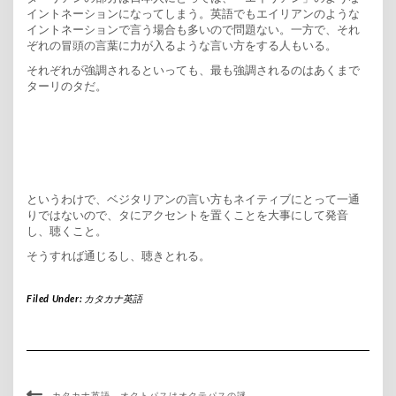
イントネーションになってしまう。英語でもエイリアンのような
イントネーションで言う場合も多いので問題ない。一方で、それ
ぞれの冒頭の言葉に力が入るような言い方をする人もいる。
それぞれが強調されるといっても、最も強調されるのはあくまで
ターリのタだ。
というわけで、ベジタリアンの言い方もネイティブにとって一通
りではないので、タにアクセントを置くことを大事にして発音
し、聴くこと。
そうすれば通じるし、聴きとれる。
Filed Under:
カタカナ英語
カタカナ英語 オクトパスはオクテパスの謎