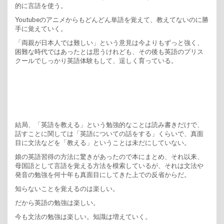
的に言語を使う。
Youtubeのアニメからもどんどん単語を覚えて、教えてないのに勝
手に覚えていく。
「両親が日本人では難しい」という意見は今よりもずっと強く、
困難な時代ではあったとは思うけれども、その後も英語のプリス
クールでしっかり英語体験もして、逞しく育っている。
結局、「英語を教える」という勉強的なことは読み書きだけで、
話すことに関しては「英語についての話をする」くらいで、真面
目に文法などを「教える」ということは未だにしていない。
娘の英語習得の方法に驚きがあったので本にまとめ、それ以来、
母国語として言語を覚える方法を模索しているが、それは文法や
発音の勉強を何十年も真面目にしてきた上での反省からだ。
知らないことを覚えるのは楽しい。
だから英語の勉強は楽しい。
今も文法の勉強は楽しい。知識は増えていく。