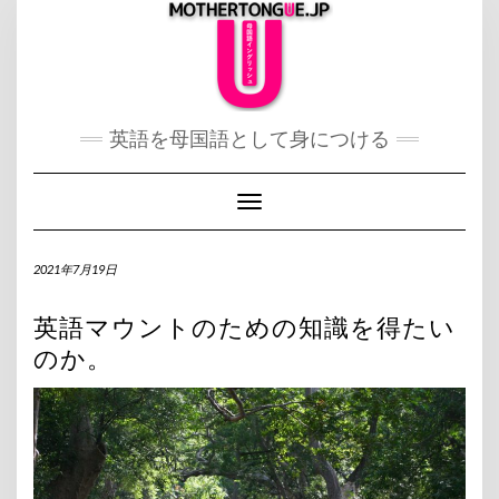
Skip
to
content
英語を母国語として身につける
Toggle Navigation
2021年7月19日
英語マウントのための知識を得たい
のか。