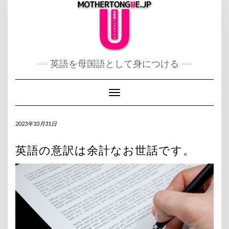
Skip
to
content
英語を母国語として身につける
Toggle Navigation
2023年10月31日
英語の意訳は余計なお世話です。