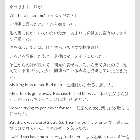
今日はまず、娘が
What did I step on? （何ふんだの？）
と流暢に言ったところから始まった。
足の裏に何かついていたのだが、あまりに瞬発的に言うのでさす
がに驚いた。
体を洗ったあとは、ひたすらバスタブで想像遊び。
いろいろ想像したあと、最後はマーメイドになった。
そこからの話が長くて、初見の表現もいろいろ出てきたので、覚
えている限り記したい。間違っている表現も見逃していただきた
い。
My King is so mean. Bad man. 王様はいじわる。悪い人。
My father is gone away. Because he lost his way. 私のお父さんは
どこかへ行っちゃった。道に迷ったみたい。
He was trying to get leaves for tea. 紅茶のために葉っぱを取りに
行ったの。
But there was(were) 2 path(s). Then he lost his energy. でも道が二
つに分かれていて、エネルギーを失ったの。
I wish I can have more energy for faster. もっと早いエネルギーを