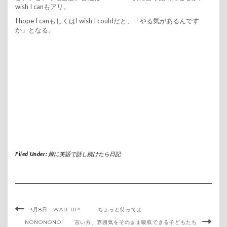
wish I canもアリ。
I hope I canもしくはI wish I couldだと、「やる気があるんです
か」となる。
Filed Under:
娘に英語で話し続けたら日記
3月8日 WAIT UP! ちょっと待ってよ
NONONONO! 言い方、雰囲気をそのまま吸収できる子どもたち