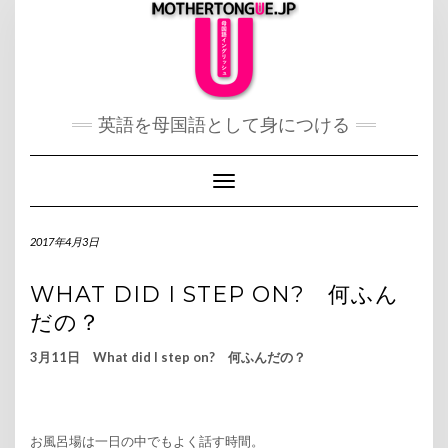
Skip
to
content
英語を母国語として身につける
Toggle Navigation
2017年4月3日
WHAT DID I STEP ON? 何ふん
だの？
3月11日 What did I step on? 何ふんだの？
お風呂場は一日の中でもよく話す時間。