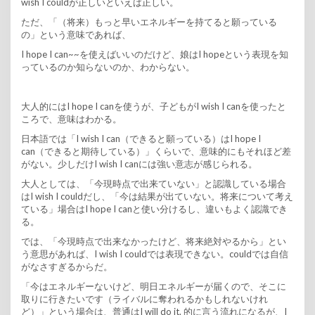
wish I couldが正しいといえば正しい。
ただ、「（将来）もっと早いエネルギーを持てると願っている
の」という意味であれば、
I hope I can~~を使えばいいのだけど、娘はI hopeという表現を知
っているのか知らないのか、わからない。
大人的にはI hope I canを使うが、子どもがI wish I canを使ったと
ころで、意味はわかる。
日本語では「I wish I can（できると願っている）はI hope I
can（できると期待している）」くらいで、意味的にもそれほど差
がない。少しだけI wish I canには強い意志が感じられる。
大人としては、「今現時点で出来ていない」と認識している場合
はI wish I couldだし、「今は結果が出ていない。将来について考え
ている」場合はI hope I canと使い分けるし、違いもよく認識でき
る。
では、「今現時点で出来なかったけど、将来絶対やるから」とい
う意思があれば、I wish I couldでは表現できない。couldでは自信
がなさすぎるからだ。
「今はエネルギーないけど、明日エネルギーが届くので、そこに
取りに行きたいです（ライバルに奪われるかもしれないけれ
ど）」という場合は、普通はI will do it. 的に言う流れになるが、I