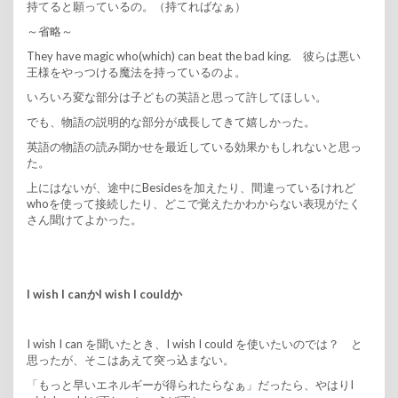
持てると願っているの。（持てればなぁ）
～省略～
They have magic who(which) can beat the bad king. 彼らは悪い
王様をやっつける魔法を持っているのよ。
いろいろ変な部分は子どもの英語と思って許してほしい。
でも、物語の説明的な部分が成長してきて嬉しかった。
英語の物語の読み聞かせを最近している効果かもしれないと思っ
た。
上にはないが、途中にBesidesを加えたり、間違っているけれど
whoを使って接続したり、どこで覚えたかわからない表現がたく
さん聞けてよかった。
I wish I canかI wish I couldか
I wish I can を聞いたとき、I wish I could を使いたいのでは？ と
思ったが、そこはあえて突っ込まない。
「もっと早いエネルギーが得られたらなぁ」だったら、やはりI